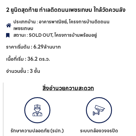
2 ยูนิตสุดท้าย ทำเลติดถนนเพชรเกษม ใกล้วัดควนลัง
ประเภทบ้าน :
อาคารพาณิชย์
,
โครงการบ้านติดถนน
เพชรเกษม
สถานะ :
SOLD OUT
,
โครงการบ้านพร้อมอยู่
ราคาเริ่มต้น :
6.29
ล้านบาท
เนื้อที่เริ่ม :
36.2
ตร.ว.
จำนวนชั้น :
3
ชั้น
สิ่งอำนวยความสะดวก
รักษาความปลอดภัย (รปภ.)
ระบบกล้องวงจรปิด