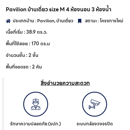
Pavilion บ้านเดี่ยว size M 4 ห้องนอน 3 ห้องน้ำ
ประเภทบ้าน :
Pavilion
,
บ้านเดี่ยว
สถานะ :
โครงการใหม่
เนื้อที่เริ่ม :
38.9
ตร.ว.
พื้นที่ใช้สอย :
170
ตร.ม
จำนวนชั้น :
2
ชั้น
พื้นที่จอดรถ :
2
คัน
สิ่งอำนวยความสะดวก
รักษาความปลอดภัย (รปภ.)
ระบบกล้องวงจรปิด