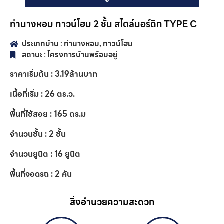
ท่านางหอม ทาวน์โฮม 2 ชั้น สไตล์นอร์ดิก TYPE C
ประเภทบ้าน :
ท่านางหอม
,
ทาวน์โฮม
สถานะ :
โครงการบ้านพร้อมอยู่
ราคาเริ่มต้น :
3.19
ล้านบาท
เนื้อที่เริ่ม :
26
ตร.ว.
พื้นที่ใช้สอย :
165
ตร.ม
จำนวนชั้น :
2
ชั้น
จำนวนยูนิต :
16
ยูนิต
พื้นที่จอดรถ :
2
คัน
สิ่งอำนวยความสะดวก